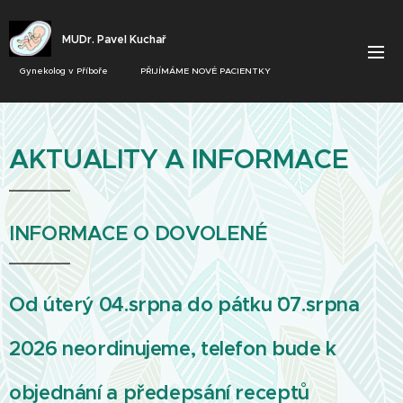
MUDr. Pavel Kuchař
Gynekolog v Příboře PŘIJÍMÁME NOVÉ PACIENTKY
AKTUALITY A INFORMACE
INFORMACE O DOVOLENÉ
Od úterý 04.srpna do pátku ¨07.srpna
2026 neordinujeme, telefon bude k
objednání a předepsání receptů