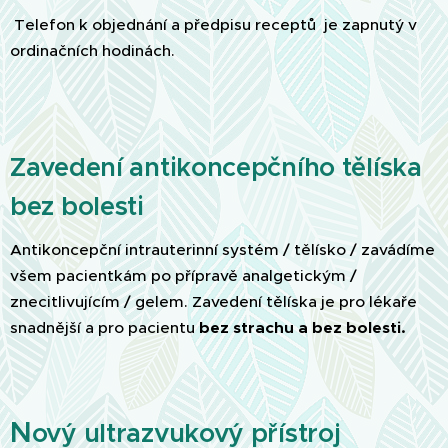
Telefon k objednání a předpisu receptů je zapnutý v
ordinačních hodinách.
Zavedení antikoncepčního tělíska
bez bolesti
Antikoncepční intrauterinní systém / tělísko / zavádíme
všem pacientkám po přípravě analgetickým /
znecitlivujícím / gelem. Zavedení tělíska je pro lékaře
snadnější a pro pacientu
bez strachu a bez bolesti.
N
ový ultrazvukový přístroj